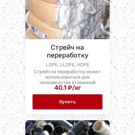
Стрейч на
переработку
LDPE, LLDPE, HDPE
Стрейч на переработку может
использоваться для
производства вторичной
40.1 ₽/кг
пленки, ...
Купить