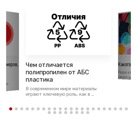
лимеров,
Чем отличается
Какого ц
ья
полипропилен от АБС
Редко кто 
какого цвета 
пластика
тки
давно
В современном мире материалы
играют ключевую роль, как в ...