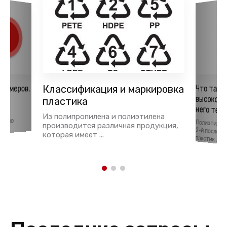
лимеров,
Классификация и маркировка
Что так
высокой пл
ья
пластика
него те
тки
Из полипропилена и полиэтилена
давно
Полиэтилен
производится различная продукция,
которая имеет ...
2-й после полиэтилентерефталата пластик ...