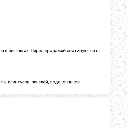
ли в биг-бегах. Перед продажей сортируются от
га, плинтусов, панелей, подоконников