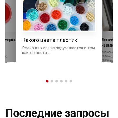
лимеров,
Какого цвета пластик
Легкий и
названия
ья
Редко кто из нас задумывается о том,
Уникальные
полимерам
тки
какого цвета ...
давно
различных об
Последние запросы