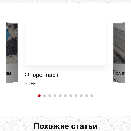
ПВХ отх
тходы
Фторопласт
PVC
PTFE
Похожие статьи