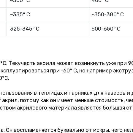
~300° C
400° C
~335° C
~350-380° C
325-345° C
600-650° C
°C. Текучесть акрила может возникнуть уже при 90°
эксплуатироваться при -60° C, но например экстр
0°С.
ользования в теплицах и парниках для навесов и 
акрил, потому как он имеет меньше стоимость, че
ством акрилового материала является большая ст
. Он воспламеняется буквально от искры, чего нел