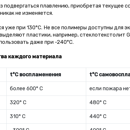
 подвергаться плавлению, приобретая текущее со
никак не изменяется.
я уже при 130°C. Не все полимеры доступны для э
 выделяют пластики, например, стеклотекстолит 
ользовать даже при -240°C.
тва каждого материала
t°C воспламенения
t°C самовоспл
более 600° C
если пожара нет
320° C
480° C
310° C
440° C