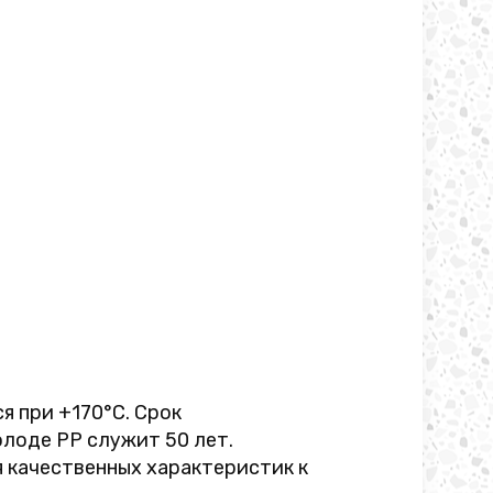
я при +170°C. Срок
олоде PP служит 50 лет.
я качественных характеристик к