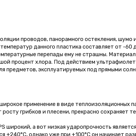
оляции проводов, панорамного остекления, шумо 
 температур данного пластика составляет от -60 
температурные перепады ему не страшны. Материал 
ьшой процент хлора. Под действием ультрафиолет
ля предметов, эксплуатируемых под прямыми солн
широкое применение в виде теплоизоляционных па
 росту грибков и плесени, прекрасно сохраняет те
S широкий, а вот низкая ударопрочность являетс
я +240°C, однако уже при +100°C он начинает раз